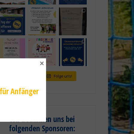
×
mehr laden...
Folge uns!
 für Anfänger
Wir bedanken uns bei
folgenden Sponsoren
: