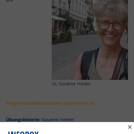
ÜL Susanne Heider
sitzgymnastik@brunsbeker-sportverein.de
Übungsleiterin:
Susanne Heider
×
Kurszeit Sitzgymnastik
: