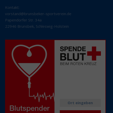
Kontakt:
vorstand@brunsbeker-sportverein.de
Papendorfer Str. 34a
22946 Brunsbek
,
Schleswig-Holstein
Alle aktuellen
Spendetermine
in Ihrer Nähe