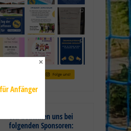
×
mehr laden...
Folge uns!
 für Anfänger
Wir bedanken uns bei
folgenden Sponsoren
: