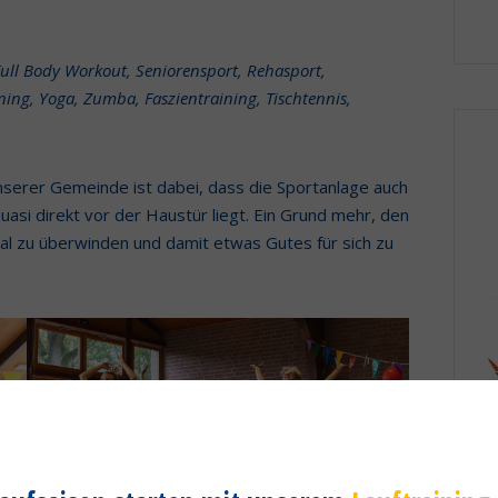
Full Body Workout, Seniorensport, Rehasport,
ing, Yoga, Zumba, Faszientraining, Tischtennis,
nserer Gemeinde ist dabei, dass die Sportanlage auch
uasi direkt vor der Haustür liegt. Ein Grund mehr, den
l zu überwinden und damit etwas Gutes für sich zu