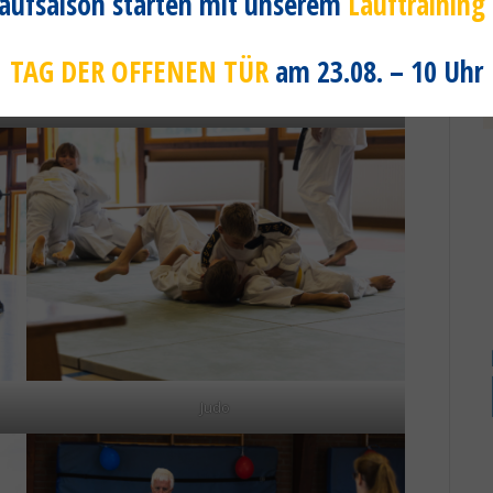
 Laufsaison starten mit unserem
Lauftraining
TAG DER OFFENEN TÜR
am 23.08. – 10 Uhr
Faszientraining
Judo