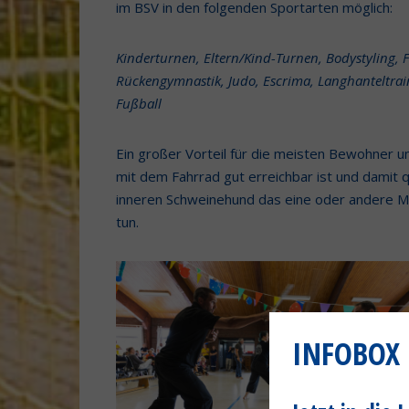
im BSV in den folgenden Sportarten möglich:
Kinderturnen, Eltern/Kind-Turnen, Bodystyling, 
Rückengymnastik, Judo, Escrima, Langhanteltrain
Fußball
Ein großer Vorteil für die meisten Bewohner u
mit dem Fahrrad gut erreichbar ist und damit q
inneren Schweinehund das eine oder andere Ma
tun.
INFOBOX