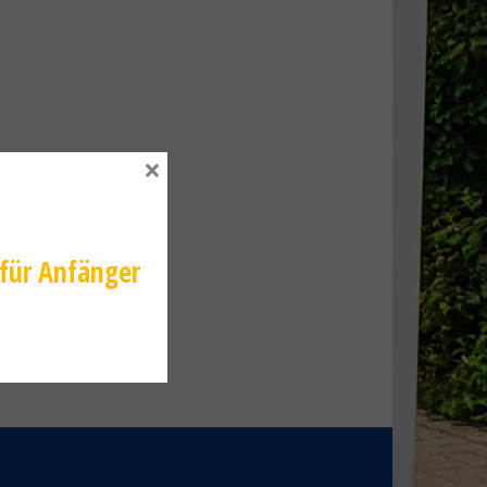
×
 für Anfänger