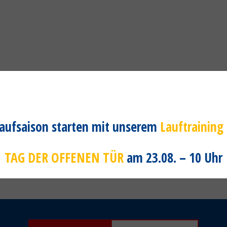
m Kurs vorbei oder nutze das
Kontaktformular
.
 Laufsaison starten mit unserem
Lauftraining
TAG DER OFFENEN TÜR
am 23.08. – 10 Uhr