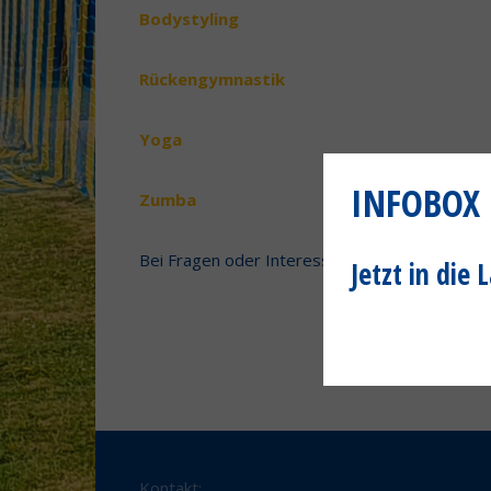
Bodystyling
Rückengymnastik
Yoga
INFOBOX
Zumba
Bei Fragen oder Interesse komm´ einfach bei
Jetzt in die
Kontakt: