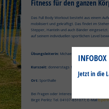
Fitness für den ganzen Kör
Das Full Body Workout besteht aus einem Aufw
mobilisiert und gekräftigt. Das findet im Steh
Stepper, Hanteln und auch Bänder eingesetzt. 
auf seinem individuellen sportlichen Level bew
Übungsleiterin:
Michaela Lemke
INFOBOX
Kurszeit:
donnerstags 18.30-19.30 Uhr
Jetzt in die
Ort:
Sporthalle
Bei Fragen oder Interesse melde Dich bitte bei
Birgit Perlitz Tel. 04107-851077; E-Mail
b.perl