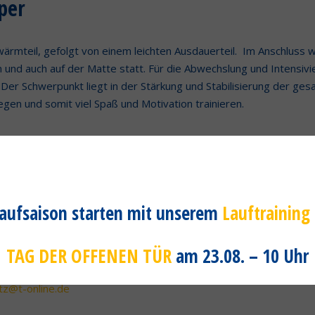
per
ärmteil, gefolgt von einem leichten Ausdauerteil. Im Anschluss
en und auch auf der Matte statt. Für die Abwechslung und Intensi
Der Schwerpunkt liegt in der Stärkung und Stabilisierung der ge
egen und somit viel Spaß und Motivation trainieren.
 Laufsaison starten mit unserem
Lauftraining
TAG DER OFFENEN TÜR
am 23.08. – 10 Uhr
 der Spartenleiterin:
itz@t-online.de