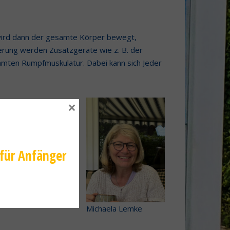
 wird dann der gesamte Körper bewegt,
vierung werden Zusatzgeräte wie z. B. der
samten Rumpfmuskulatur. Dabei kann sich Jeder
×
 für Anfänger
Michaela Lemke