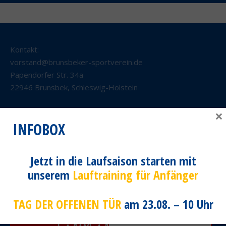
Kontakt:
vorstand@brunsbeker-sportverein.de
Papendorfer Str. 34a
22946 Brunsbek
,
Schleswig-Holstein
×
INFOBOX
Jetzt in die Laufsaison starten mit
unserem
Lauftraining für Anfänger
Alle aktuellen
Spendetermine
TAG DER OFFENEN TÜR
am 23.08. – 10 Uhr
in Ihrer Nähe