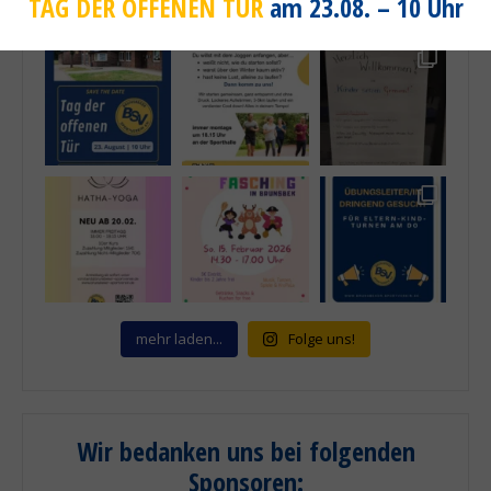
TAG DER OFFENEN TÜR
am 23.08. – 10 Uhr
mehr laden...
Folge uns!
Wir bedanken uns bei folgenden
Sponsoren
: