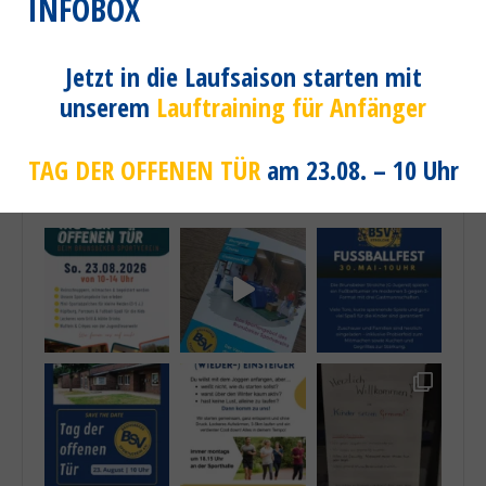
INFOBOX
Jetzt in die Laufsaison starten mit
unserem
Lauftraining für Anfänger
brunsbeker_sportverein
TAG DER OFFENEN TÜR
am 23.08. – 10 Uhr
Der Sportverein im Herzen von Brunsbek in S-H!